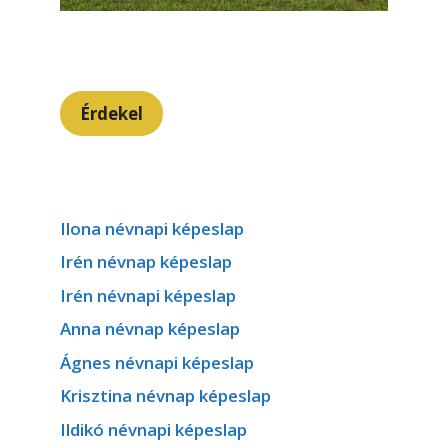
Érdekel
Ilona névnapi képeslap
Irén névnap képeslap
Irén névnapi képeslap
Anna névnap képeslap
Ágnes névnapi képeslap
Krisztina névnap képeslap
Ildikó névnapi képeslap