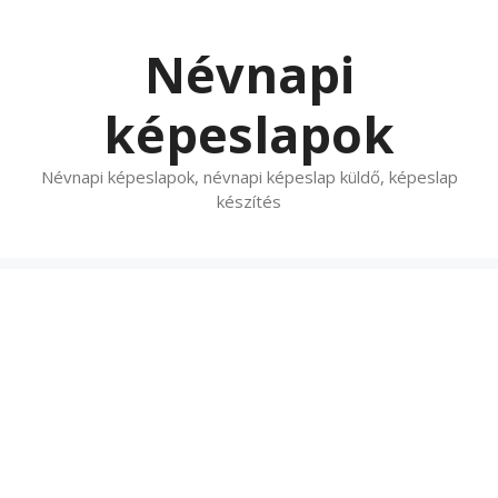
Kilépés
a
Névnapi
tartalomba
képeslapok
Névnapi képeslapok, névnapi képeslap küldő, képeslap
készítés