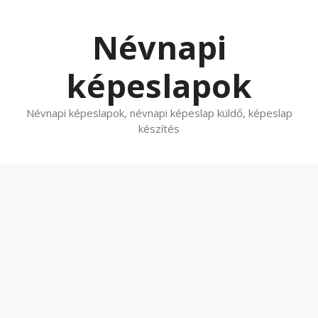
Kilépés
a
Névnapi
tartalomba
képeslapok
Névnapi képeslapok, névnapi képeslap küldő, képeslap
készítés