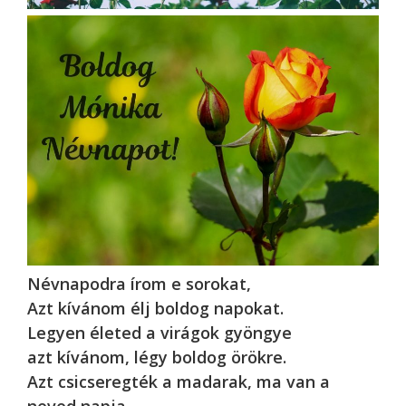
Névnapodra írom e sorokat,
Azt kívánom élj boldog napokat.
Legyen életed a virágok gyöngye
azt kívánom, légy boldog örökre.
Azt csicseregték a madarak, ma van a
neved napja.