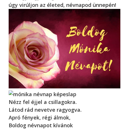
úgy virúljon az életed, névnapod ünnepén!
Nézz fel éjjel a csillagokra.
Látod rád nevetve ragyogva.
Apró fények, régi álmok,
Boldog névnapot kívánok