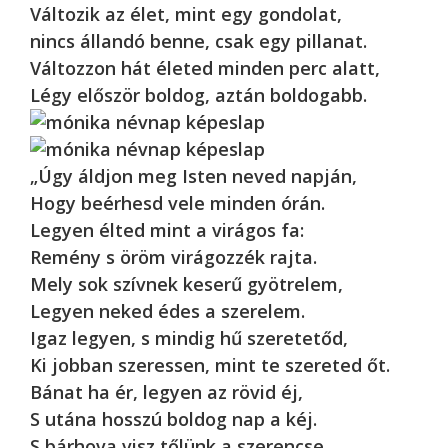
Változik az élet, mint egy gondolat,
nincs állandó benne, csak egy pillanat.
Változzon hát életed minden perc alatt,
Légy először boldog, aztán boldogabb.
„Úgy áldjon meg Isten neved napján,
Hogy beérhesd vele minden órán.
Legyen élted mint a virágos fa:
Remény s öröm virágozzék rajta.
Mely sok szívnek keserű gyötrelem,
Legyen neked édes a szerelem.
Igaz legyen, s mindig hű szeretetőd,
Ki jobban szeressen, mint te szereted őt.
Bánat ha ér, legyen az rövid éj,
S utána hosszú boldog nap a kéj.
S bárhova visz tőlünk a szerencse,