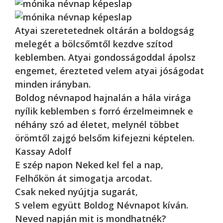
Atyai szeretetednek oltárán a boldogság
melegét a bölcsőmtől kezdve szítod
keblemben. Atyai gondosságoddal ápolsz
engemet, érezteted velem atyai jóságodat
minden irányban.
Boldog névnapod hajnalán a hála virága
nyílik keblemben s forró érzelmeimnek e
néhány szó ad életet, melynél többet
örömtől zajgó belsőm kifejezni képtelen.
Kassay Adolf
E szép napon Neked kel fel a nap,
Felhőkön át simogatja arcodat.
Csak neked nyújtja sugarát,
S velem együtt Boldog Névnapot kíván.
Neved napján mit is mondhatnék?