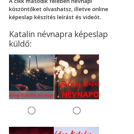
A cikk második felében névnapi
köszöntőket olvashatsz, illetve online
képeslap készítés leírást és videót.
Katalin névnapra képeslap
küldő: