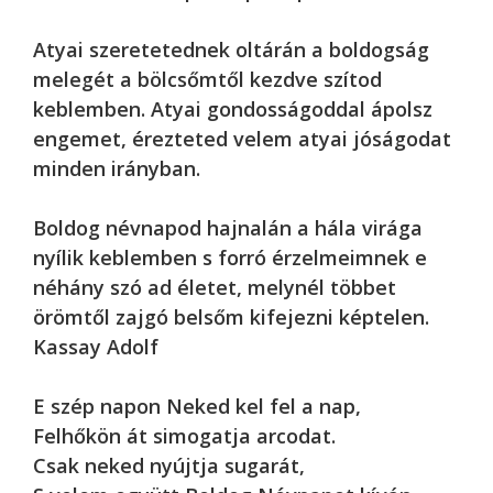
Atyai szeretetednek oltárán a boldogság
melegét a bölcsőmtől kezdve szítod
keblemben. Atyai gondosságoddal ápolsz
engemet, érezteted velem atyai jóságodat
minden irányban.
Boldog névnapod hajnalán a hála virága
nyílik keblemben s forró érzelmeimnek e
néhány szó ad életet, melynél többet
örömtől zajgó belsőm kifejezni képtelen.
Kassay Adolf
E szép napon Neked kel fel a nap,
Felhőkön át simogatja arcodat.
Csak neked nyújtja sugarát,