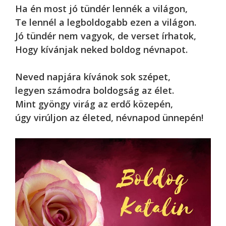
Ha én most jó tündér lennék a világon,
Te lennél a legboldogabb ezen a világon.
Jó tündér nem vagyok, de verset írhatok,
Hogy kívánjak neked boldog névnapot.
Neved napjára kívánok sok szépet,
legyen számodra boldogság az élet.
Mint gyöngy virág az erdő közepén,
úgy virúljon az életed, névnapod ünnepén!