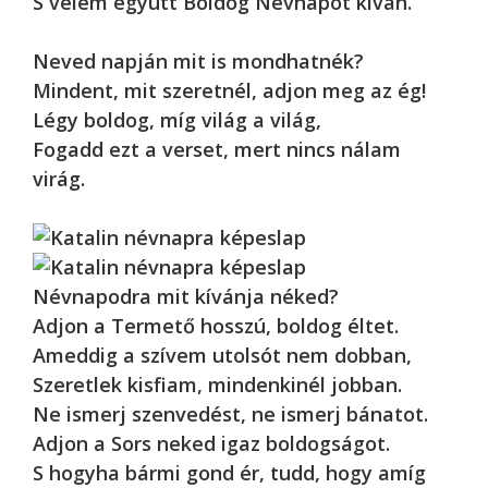
S velem együtt Boldog Névnapot kíván.
Neved napján mit is mondhatnék?
Mindent, mit szeretnél, adjon meg az ég!
Légy boldog, míg világ a világ,
Fogadd ezt a verset, mert nincs nálam
virág.
Névnapodra mit kívánja néked?
Adjon a Termető hosszú, boldog éltet.
Ameddig a szívem utolsót nem dobban,
Szeretlek kisfiam, mindenkinél jobban.
Ne ismerj szenvedést, ne ismerj bánatot.
Adjon a Sors neked igaz boldogságot.
S hogyha bármi gond ér, tudd, hogy amíg