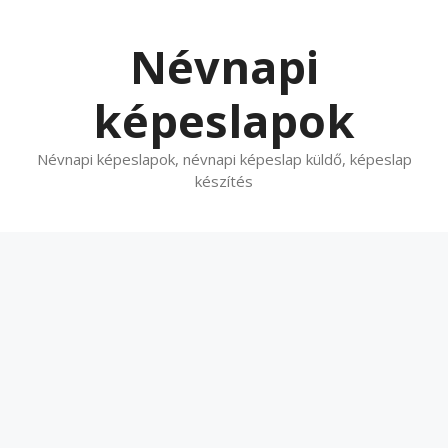
Kilépés
a
Névnapi
tartalomba
képeslapok
Névnapi képeslapok, névnapi képeslap küldő, képeslap
készítés