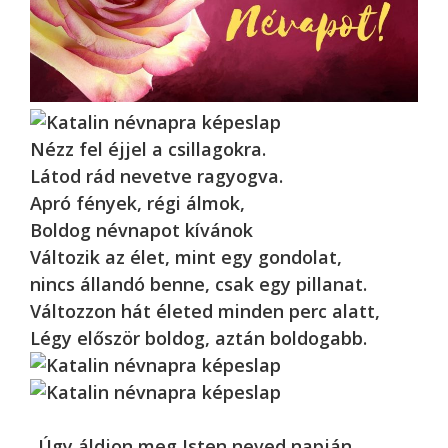
Nézz fel éjjel a csillagokra.
Látod rád nevetve ragyogva.
Apró fények, régi álmok,
Boldog névnapot kívánok
Változik az élet, mint egy gondolat,
nincs állandó benne, csak egy pillanat.
Változzon hát életed minden perc alatt,
Légy először boldog, aztán boldogabb.
„Úgy áldjon meg Isten neved napján,