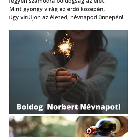
legyen számodra boldogság az élet.
Mint gyöngy virág az erdő közepén,
úgy virúljon az életed, névnapod ünnepén!