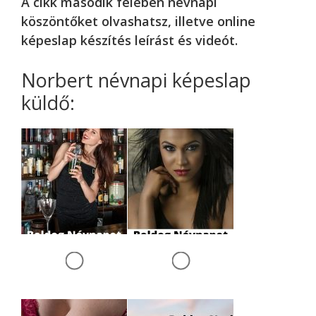
A cikk második felében névnapi
köszöntőket olvashatsz, illetve online
képeslap készítés leírást és videót.
Norbert névnapi képeslap
küldő: