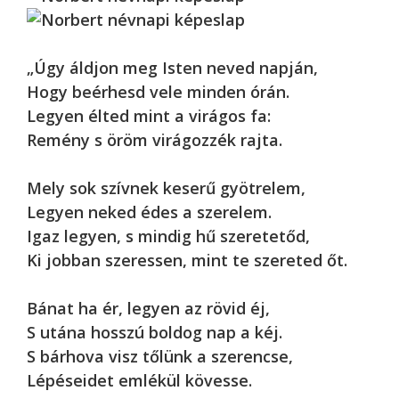
„Úgy áldjon meg Isten neved napján,
Hogy beérhesd vele minden órán.
Legyen élted mint a virágos fa:
Remény s öröm virágozzék rajta.
Mely sok szívnek keserű gyötrelem,
Legyen neked édes a szerelem.
Igaz legyen, s mindig hű szeretetőd,
Ki jobban szeressen, mint te szereted őt.
Bánat ha ér, legyen az rövid éj,
S utána hosszú boldog nap a kéj.
S bárhova visz tőlünk a szerencse,
Lépéseidet emlékül kövesse.