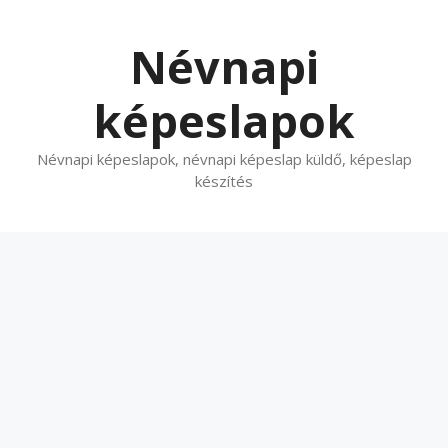
Kilépés
a
Névnapi
tartalomba
képeslapok
Névnapi képeslapok, névnapi képeslap küldő, képeslap
készítés