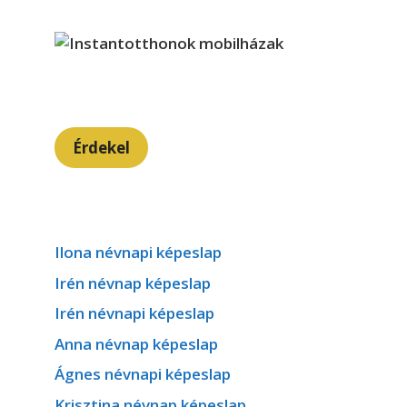
Érdekel
Ilona névnapi képeslap
Irén névnap képeslap
Irén névnapi képeslap
Anna névnap képeslap
Ágnes névnapi képeslap
Krisztina névnap képeslap