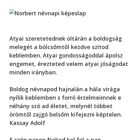
Atyai szeretetednek oltárán a boldogság
melegét a bölcsőmtől kezdve szítod
keblemben. Atyai gondosságoddal ápolsz
engemet, érezteted velem atyai jóságodat
minden irányban.
Boldog névnapod hajnalán a hála virága
nyílik keblemben s forró érzelmeimnek e
néhány szó ad életet, melynél többet
örömtől zajgó belsőm kifejezni képtelen.
Kassay Adolf
E szép napon Neked kel fel a nap,